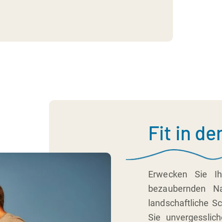
Fit in de
Erwecken Sie I
bezaubernden N
landschaftliche S
Sie unvergesslic